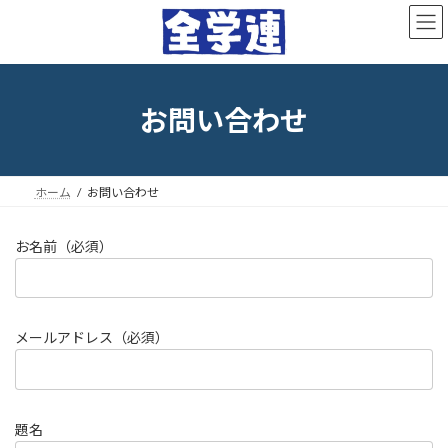
コ
ナ
ン
ビ
テ
ゲ
ン
ー
ツ
シ
へ
ョ
お問い合わせ
ス
ン
キ
に
ッ
移
プ
動
ホーム
お問い合わせ
お名前（必須）
メールアドレス（必須）
題名