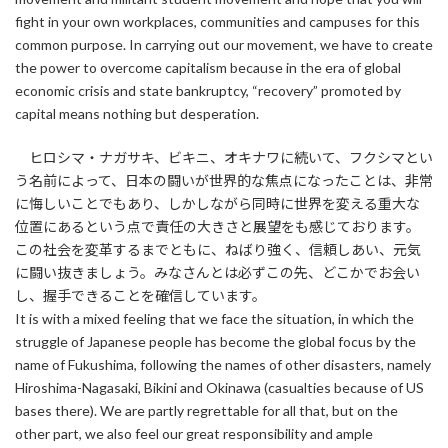
fight in your own workplaces, communities and campuses for this
common purpose. In carrying out our movement, we have to create
the power to overcome capitalism because in the era of global
economic crisis and state bankruptcy, “recovery” promoted by
capital means nothing but desperation.
ヒロシマ・ナガサキ、ビキニ、オキナワに続いて、フクシマとい
う名前によって、日本の闘いが世界的な焦点になったことは、非常
に悔しいことでもあり、しかしながら同時に世界を変える重大な
位置にあるという点で責任の大きさと展望をも感じております。
この社会を変革するまでともに、ねばり強く、信頼しあい、元気
に闘い抜きましょう。みなさんとは必ずこの先、どこかでお会い
し、握手できることを確信しています。
It is with a mixed feeling that we face the situation, in which the
struggle of Japanese people has become the global focus by the
name of Fukushima, following the names of other disasters, namely
Hiroshima-Nagasaki, Bikini and Okinawa (casualties because of US
bases there). We are partly regrettable for all that, but on the
other part, we also feel our great responsibility and ample