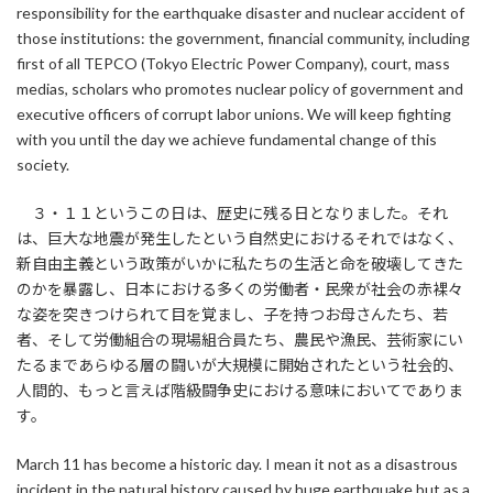
responsibility for the earthquake disaster and nuclear accident of
those institutions: the government, financial community, including
first of all TEPCO (Tokyo Electric Power Company), court, mass
medias, scholars who promotes nuclear policy of government and
executive officers of corrupt labor unions. We will keep fighting
with you until the day we achieve fundamental change of this
society.
３・１１というこの日は、歴史に残る日となりました。それ
は、巨大な地震が発生したという自然史におけるそれではなく、
新自由主義という政策がいかに私たちの生活と命を破壊してきた
のかを暴露し、日本における多くの労働者・民衆が社会の赤裸々
な姿を突きつけられて目を覚まし、子を持つお母さんたち、若
者、そして労働組合の現場組合員たち、農民や漁民、芸術家にい
たるまであらゆる層の闘いが大規模に開始されたという社会的、
人間的、もっと言えば階級闘争史における意味においてでありま
す。
March 11 has become a historic day. I mean it not as a disastrous
incident in the natural history caused by huge earthquake but as a