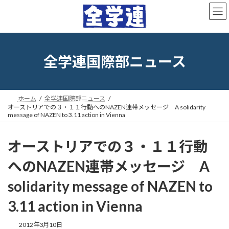
コ
ナ
ン
ビ
テ
ゲ
ン
ー
ツ
シ
へ
ョ
全学連国際部ニュース
ス
ン
キ
に
ッ
移
プ
動
ホーム
全学連国際部ニュース
オーストリアでの３・１１行動へのNAZEN連帯メッセージ A solidarity
message of NAZEN to 3.11 action in Vienna
オーストリアでの３・１１行動
へのNAZEN連帯メッセージ A
solidarity message of NAZEN to
3.11 action in Vienna
最
2012年3月10日