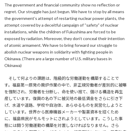
The government and financial community show no reflection or
regret. Our struggle has just begun. We have to stop by all means
the government’s attempt of restarting nuclear power plants, the
attempt covered by a deceitful campaign of “safety” of nuclear
installations, while the children of Fukushima are forced to be
exposed by radiation. Moreover, they don’t conceal their intention
of atomic armament. We have to bring forward our struggle to
abolish nuclear weapons in solidarity with fighting people in
Okinawa. (There are a large number of U.S. military bases in
Okinawa)
そして何よりの課題は、階級的な労働運動を構築することで
す。福島第一原発の廃炉作業の中で、非正規労働者が差別的に被曝
を強制され、労働者を分断し、命を使い捨て、儲ける構造を再生
産しています。復興の名の下に被災地の最低賃金をさらに引き下
げ、水道や道路、学校や自治体、あらゆるものを民営化しようと
しています。世界から医療機器メーカーや製薬資本を招くため
に、福島県民がモルモットにされようとしています。こうした事
態には闘う労働運動の構築を対置しなければなりません。さら