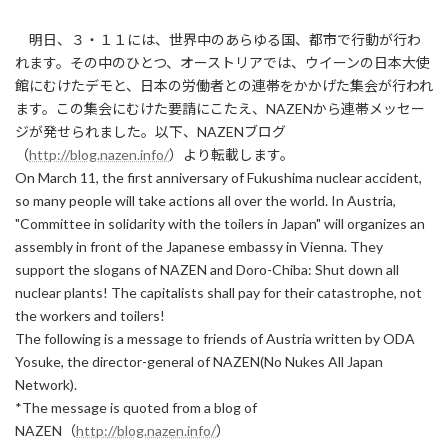
終
更
明日、３・１１には、世界中のあらゆる国、都市で行動が行わ
新
れます。その中のひとつ、オーストリアでは、ウイーンの日本大使
日
時
館にむけたデモと、日本の労働者との連帯をかかげた集会が行われ
:
ます。この集会にむけた要請にこたえ、NAZENから連帯メッセー
ジが発せられました。以下、NAZENブログ
（
http://blog.nazen.info/
）より転載します。
On March 11, the first anniversary of Fukushima nuclear accident,
so many people will take actions all over the world. In Austria,
"Committee in solidarity with the toilers in Japan" will organizes an
assembly in front of the Japanese embassy in Vienna. They
support the slogans of NAZEN and Doro-Chiba: Shut down all
nuclear plants! The capitalists shall pay for their catastrophe, not
the workers and toilers!
The following is a message to friends of Austria written by ODA
Yosuke, the director-general of NAZEN(No Nukes All Japan
Network).
*The message is quoted from a blog of
NAZEN（
http://blog.nazen.info/
）