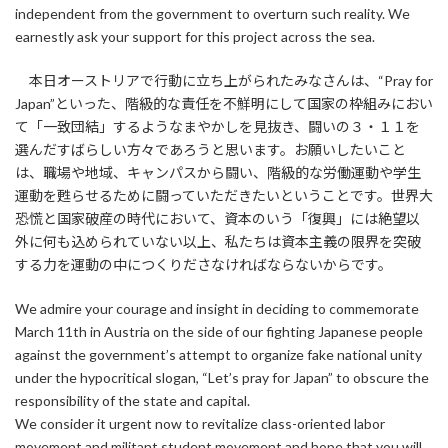
independent from the government to overturn such reality. We
earnestly ask your support for this project across the sea.
本日オーストリアで行動に立ち上がられたみなさんは、“Pray for
Japan”といった、階級的な責任を不鮮明にして国家の枠組みにおい
て「一致団結」するようなまやかしを見抜き、闘いの３・１１を
選んだすばらしい方々であろうと思います。お願いしたいこと
は、職場や地域、キャンパスから闘い、階級的な労働運動や学生
運動を甦らせるために闘っていただきたいということです。世界大
恐慌と国家破産の時代において、資本のいう「復興」には絶望以
外に何も込められていない以上、私たちは資本主義の限界を突破
する力を運動の中につくりださなければならないからです。
We admire your courage and insight in deciding to commemorate
March 11th in Austria on the side of our fighting Japanese people
against the government’s attempt to organize fake national unity
under the hypocritical slogan, “Let’s pray for Japan” to obscure the
responsibility of the state and capital.
We consider it urgent now to revitalize class-oriented labor
movement and militant student movement and hope that you will