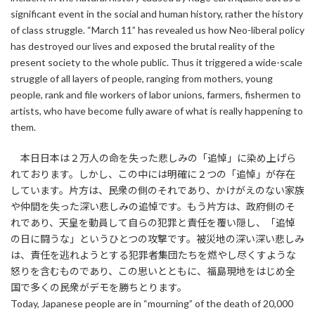
significant event in the social and human history, rather the history
of class struggle. “March 11” has revealed us how Neo-liberal policy
has destroyed our lives and exposed the brutal reality of the
present society to the whole public. Thus it triggered a wide-scale
struggle of all layers of people, ranging from mothers, young
people, rank and file workers of labor unions, farmers, fishermen to
artists, who have become fully aware of what is really happening to
them.
本日日本は２万人の命を失った悲しみの「追悼」に染め上げら
れております。しかし、この中には明確に２つの「追悼」が存在
しています。片方は、民衆の側のそれであり、かけがえのない家族
や仲間を失った深い悲しみの追悼です。もう片方は、政府側のそ
れであり、天皇を動員して自らの犯罪と責任を覆い隠し、「追悼
の日に闘うな」というひとつの攻撃です。被災地の深い深い悲しみ
は、責任を逃れようとする犯罪者集団たちを燃やし尽くすような
怒りを含むものであり、この思いとともに、福島現地をはじめ全
国で多くの民衆がデモを勝ちとります。
Today, Japanese people are in “mourning” of the death of 20,000