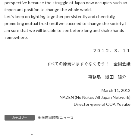
perspective because the struggle of Japan now occupies such an
important position to change the whole world.
Let’s keep on fighting together persistently and cheerfully,
promoting mutual trust until we succeed to change the society. I
am sure that we will be able to see before long and shake hands
somewhere.
２０１２．３．１１
すべての原発いますぐなくそう！ 全国会議
事務局 織田 陽介
March 11, 2012
NAZEN (No Nukes All Japan Network)
Director-general ODA Yosuke
全学連国際部ニュース
カテゴリー