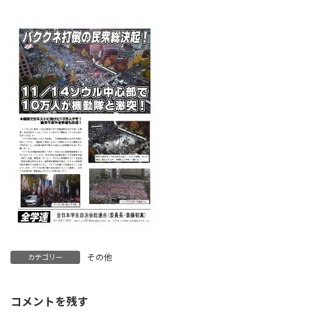
終
更
新
日
時
:
その他
カテゴリー
コメントを残す