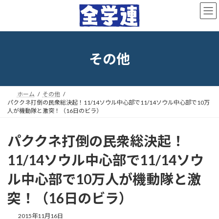
コ
ナ
ン
ビ
テ
ゲ
ン
ー
ツ
シ
へ
ョ
その他
ス
ン
キ
に
ッ
移
プ
動
ホーム
その他
パククネ打倒の民衆総決起！11/14ソウル中心部で11/14ソウル中心部で10万
人が機動隊と激突！（16日のビラ）
パククネ打倒の民衆総決起！
11/14ソウル中心部で11/14ソウ
ル中心部で10万人が機動隊と激
突！（16日のビラ）
最
2015年11月16日