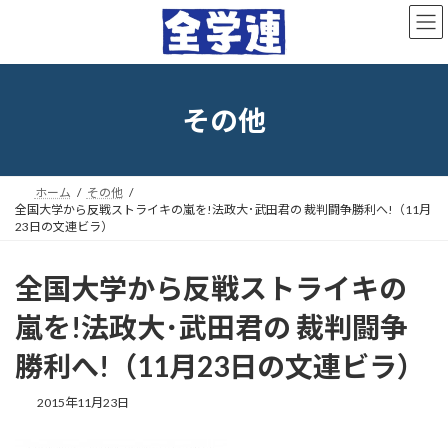
コ
ナ
ン
ビ
テ
ゲ
ン
ー
ツ
シ
へ
ョ
その他
ス
ン
キ
に
ッ
移
プ
動
ホーム
その他
全国大学から反戦ストライキの嵐を!法政大･武田君の 裁判闘争勝利へ!（11月
23日の文連ビラ）
全国大学から反戦ストライキの
嵐を!法政大･武田君の 裁判闘争
勝利へ!（11月23日の文連ビラ）
最
2015年11月23日
終
更