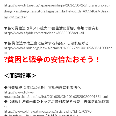
http://www.trt.net.tr/japanese/shi-jie/2016/05/26/huransunolao-
dong-gai-zheng-fa-sutoraikigayuan-fa-hekuo-da-497740#.V0es7-
hy_qM.twitter
▼仏で労働法改革スト拡大 市民生活に影響、各地で衝突も
http://www.afpbb.com/articles/-/3088505?act=all
▼仏 労働法の改正案に反対する抗議デモ 混乱広がる
http://www3.nhk.or.jp/news/html/20160527/k10010536861000.ht
ml
?貧困と戦争の安倍たおそう！
＜関連記事＞
◆消費増税 ２年ほど延期 首相来週にも表明へ
http://www.tokyo-
np.co.jp/article/politics/list/201605/CK2016052802000133.html
◆【速報】沖縄米軍のトップが異例の記者会見 再発防止策協議
へ
http://www.okinawatimes.co.jp/article.php?id=170390