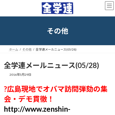
コ
ナ
ン
ビ
テ
ゲ
ン
ー
ツ
シ
へ
ョ
その他
ス
ン
キ
に
ッ
移
プ
動
ホーム
その他
全学連メールニュース(05/28)
全学連メールニュース(05/28)
最
2016年5月29日
終
更
?広島現地でオバマ訪問弾劾の集
新
日
会・デモ貫徹！
時
:
http://www.zenshin-