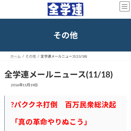
コ
ナ
ン
ビ
テ
ゲ
ン
ー
ツ
シ
へ
ョ
その他
ス
ン
キ
に
ッ
移
プ
動
ホーム
その他
全学連メールニュース(11/18)
全学連メールニュース(11/18)
最
2016年11月19日
終
更
新
?パククネ打倒 百万民衆総決起
日
時
:
「真の革命やりぬこう」