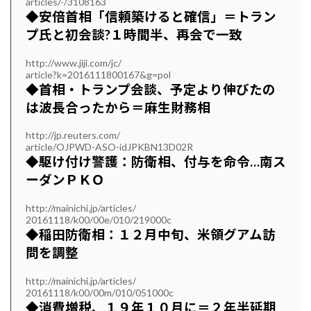
articles/-/3108163
◆安倍首相「信頼築けると確信」＝トラン
プ氏と初会談?１時間半、再会で一致
http://www.jiji.com/jc/
article?k=2016111800167&g=pol
◆首相・トランプ会談、予定より伸びたの
は波長合ったから＝麻生財務相
http://jp.reuters.com/
article/OJPWD-ASO-idJPKBN13D02R
◆駆け付け警護：防衛相、付与を命令…南ス
ーダンＰＫＯ
http://mainichi.jp/articles/
20161118/k00/00e/010/219000c
◆稲田防衛相：１２月中旬、米領グアム訪
問を調整
http://mainichi.jp/articles/
20161118/k00/00m/010/051000c
◆消費増税、１９年１０月に＝２年半延期