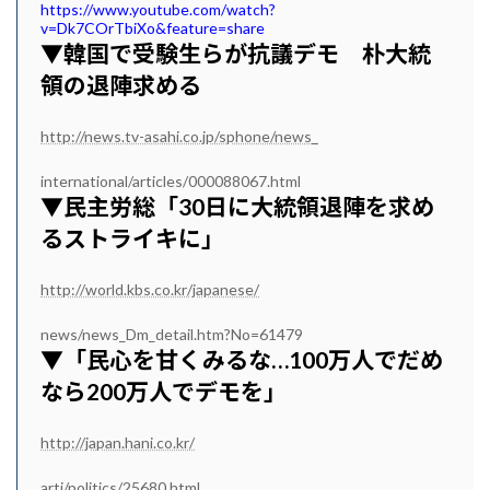
https://www.youtube.com/watch?
v=Dk7COrTbiXo&feature=share
▼韓国で受験生らが抗議デモ 朴大統
領の退陣求める
http://news.tv-asahi.co.jp/sphone/news_
international/articles/000088067.html
▼民主労総「30日に大統領退陣を求め
るストライキに」
http://world.kbs.co.kr/japanese/
news/news_Dm_detail.htm?No=61479
▼「民心を甘くみるな…100万人でだめ
なら200万人でデモを」
http://japan.hani.co.kr/
arti/politics/25680.html