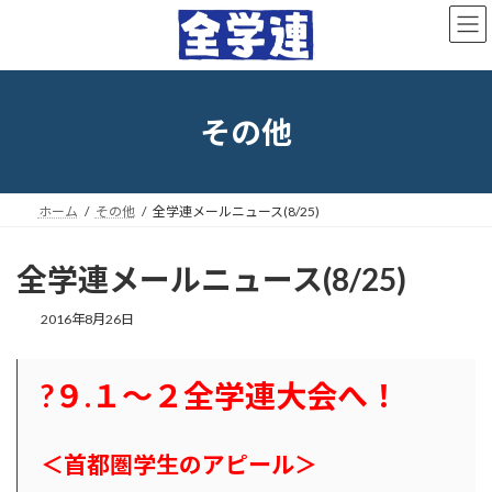
コ
ナ
ン
ビ
テ
ゲ
ン
ー
ツ
シ
へ
ョ
その他
ス
ン
キ
に
ッ
移
プ
動
ホーム
その他
全学連メールニュース(8/25)
全学連メールニュース(8/25)
最
2016年8月26日
終
更
新
?９.１〜２全学連大会へ！
日
時
:
＜
首都圏学生のアピール＞