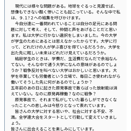
現代には様々な問題がある。地球をぐるっと見渡せば、
想像もできない酷く惨いことも起こっている。そんな中で私
は、９.１?２への結集を呼びかけます。
今自分達に一番問われていることは自分の足元にある問
題に対して考え、そして、仲間と声をあげることだと思い
ます。私は大学に行かない選択をしまいました。今の大学
が学生のためにあるとは思えなかったからです。大学に行
って、どれだけの人が学ぶ喜びを得ているだろうか。大学を
出た先に眩しい未来はどれだけ見えているだろうか。
結局学生のときは、学費だ、生活費だなんだで余裕なん
てない。そんな中で通う大学になんの意味があるのでしょ
うか？戦争反対を叫べない大学はおかしいと思います。大
学を卒業しても労働者という立場で、毎日こき使われながら
働いてそうした先に何があるのでしょうか？
五年前のあの日に起きた原発事故で散らばった放射能は消
えていない。なのに原発再稼働？なのに戦争？
原発事故で、それまで私がしていた暮らしができなくな
ったことへの悲しみは今怒りとなって表れています。
皆さんの大学に対する思いや、社会に対する不安、不
満。全学連大会をスタートとして行動して変えていきまし
ょう。
皆さんに出会えることを楽しみにしています。