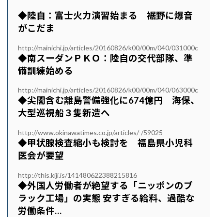
◆陸自：富士火力演習始まる 裾野に爆音
がこだま
http://mainichi.jp/articles/20160826/k00/00m/040/031000c
◆南スーダンＰＫＯ：陸自の交代部隊、準
備訓練始める
http://mainichi.jp/articles/20160826/k00/00m/040/063000c
◆尖閣含む離島警備強化に674億円 海保、
大型巡視船３隻新造へ
http://www.okinawatimes.co.jp/articles/-/59025
◆甲状腺検査縮小も検討を 福島県小児科
医会が要望
http://this.kiji.is/141480622388215816
◆外国人労働者が絶望する「ニッポンのブ
ラック工場」の実態 安すぎる給料、過酷な
労働条件…