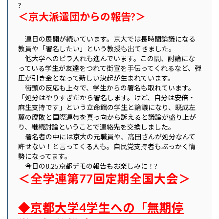
?
＜京大派遣団からの報告?＞
連日の展開が続いています。京大では長時間論議になる
教員や「署名したい」という教授も出てきました。
他大学へのビラ入れも進んでいます。この間、討論にな
っている学生が友達をつれて街宣を手伝ってくれるなど、弾
圧が引き金となって新しい決起が生まれています。
街頭の反応も上々で、学生からの署名も取れています。
「処分はやりすぎだから署名します。けど、自分は安倍・
麻生支持です」という立命館の学生と論議になり、既成左
翼の腐敗と国際連帯を真っ向から訴えると議論が盛り上が
り、継続討論ということで連絡先を交換しました。
署名者の中には京大の元職員や、高田さんが処分なんて
許せない！と言ってくる人も。自民党支持者もぶっかく情
勢になってます。
今日の8.25京都デモの報告もお楽しみに！?
＜全学連第77回定期全国大会＞
◆京都大学4学生への「無期停