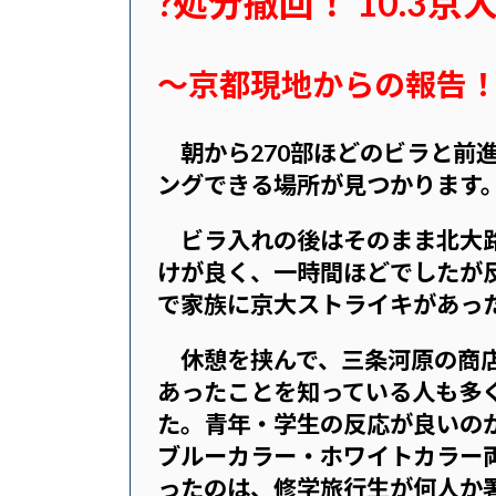
?処分撤回！ 10.3
日
時
:
〜京都現地からの報告！(9
朝から270部ほどのビラと
ングできる場所が見つかります
ビラ入れの後はそのまま北大路
けが良く、
一時
間ほどでしたが
で家族に京大ストライキがあっ
休憩を挟んで、三条河原の商店
あったことを知っている人も多く
た。青年・学生の反応が良いの
ブルーカラー・ホワイトカラー
ったのは、修学旅行生が何人か