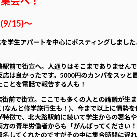
京大集会へ！
/15)〜
前進を学生アパートを中心にポスティングしまし
。
駅前で街宣へ。人通りはそこまでありませんで
反応は良かったです。5000円のカンパをスッと
たことを電話で報告する人も！
街前で街宣。ここでも多くの人との論議が生ま
(なんと修学旅行生も！)、今まで以上に情勢
が特徴で、北大路駅前に続いて学生からの署名
両方の青年労働者からも「がんばってください
署名してくれたのですがその中に集合時間に遅れ