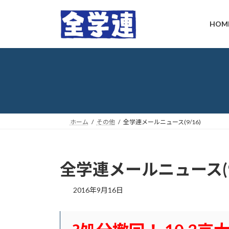
コ
ナ
ン
ビ
HOM
テ
ゲ
ン
ー
ツ
シ
へ
ョ
ス
ン
キ
に
ッ
移
プ
動
ホーム
その他
全学連メールニュース(9/16)
全学連メールニュース(9/
最
2016年9月16日
終
更
新