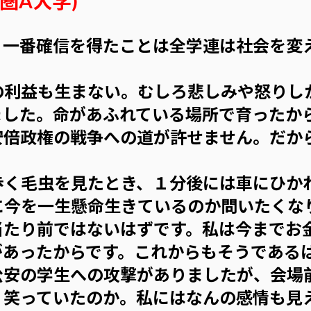
圏A大学)
、一番確信を得たことは全学連は社会を変
の利益も生まない。むしろ悲しみや怒りし
ました。命があふれている場所で育ったか
安倍政権の戦争への道が許せません。だか
。
く毛虫を見たとき、１分後には車にひか
に今を一生懸命生きているのか問いたくな
当たり前ではないはずです。私は今までお
があったからです。これからもそうである
安の学生への攻撃がありましたが、会場
。笑っていたのか。私にはなんの感情も見