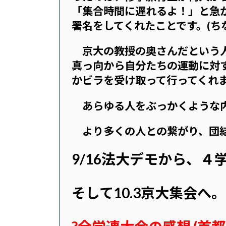
「集合時間に遅れるよ！」と急
署名をしてくれたことです。
(
京大の教授の奥さんだという人
真っ向から自分たちの運動に対
かビラを受け取って行ってくれ
あらゆる人をぶっかくような内
より多くの人との繋がり、団結
9/16法大デモから、４
そして10.3京大集会