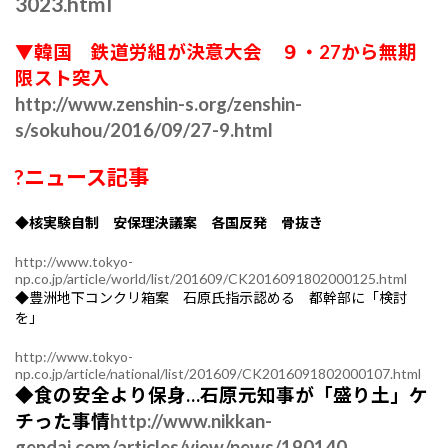
3023.html
▼韓国 鉄道労組が決意大会 ９・27から無期
限スト突入
http://www.zenshin-s.org/zenshin-
s/sokuhou/2016/09/27-9.html
?ニュース記事
◆核実験自制 安保理決議案 各国反発 骨抜き
http://www.tokyo-
np.co.jp/article/world/list/201609/CK2016091802000125.html
◆豊洲地下コンクリ箱案 石原氏指示認める 都幹部に「検討
を」
http://www.tokyo-
np.co.jp/article/national/list/201609/CK2016091802000107.html
◆食の安全より保身…石原元知事が「盛り土」ケ
チった事情
http://www.nikkan-
gendai.com/articles/view/news/190140