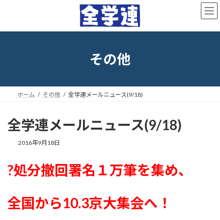
コ
ナ
ン
ビ
テ
ゲ
ン
ー
ツ
シ
へ
ョ
その他
ス
ン
キ
に
ッ
移
プ
動
ホーム
その他
全学連メールニュース(9/18)
全学連メールニュース(9/18)
最
2016年9月18日
終
更
?処分撤回署名１万筆を集め、
新
日
時
:
全国から10.3京大集会へ！