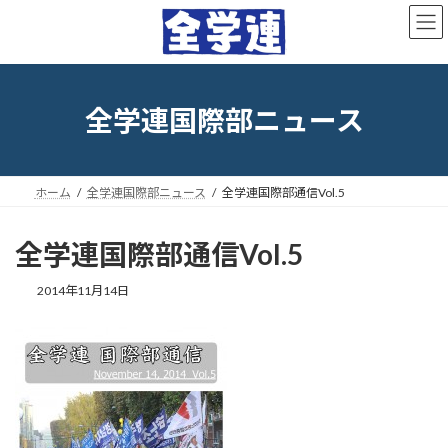
コ
ナ
ン
ビ
テ
ゲ
ン
ー
ツ
シ
へ
ョ
全学連国際部ニュース
ス
ン
キ
に
ッ
移
プ
動
ホーム
全学連国際部ニュース
全学連国際部通信Vol.5
全学連国際部通信Vol.5
最
2014年11月14日
終
更
新
日
時
: