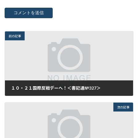
前の記事
１０・２１国際反戦デーへ！＜書記通№327＞
2015年10月9日
次の記事