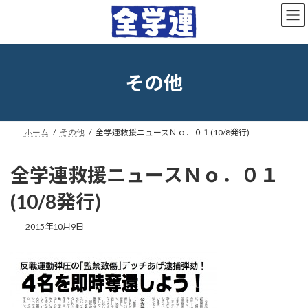
コ
ナ
ン
ビ
テ
ゲ
ン
ー
ツ
シ
へ
ョ
その他
ス
ン
キ
に
ッ
移
プ
動
ホーム
その他
全学連救援ニュースＮｏ．０１(10/8発行)
全学連救援ニュースＮｏ．０１
(10/8発行)
最
2015年10月9日
終
更
新
日
時
: