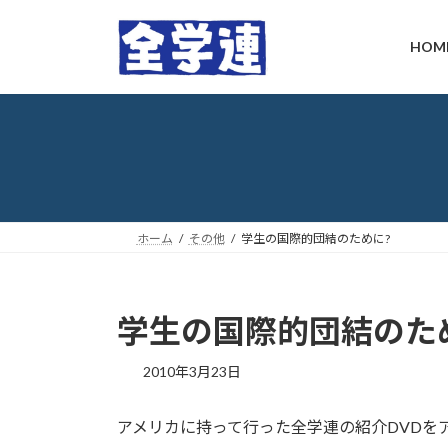
コ
ナ
ン
ビ
HOM
テ
ゲ
ン
ー
ツ
シ
へ
ョ
ス
ン
キ
に
ッ
移
プ
動
ホーム
その他
学生の国際的団結のために?
学生の国際的団結のた
最
2010年3月23日
終
更
アメリカに持って行った全学連の紹介DVDをア
新