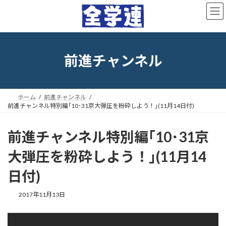
コ
ナ
ン
ビ
テ
ゲ
ン
ー
ツ
シ
へ
ョ
前進チャンネル
ス
ン
キ
に
ッ
移
プ
動
ホーム
前進チャンネル
前進チャンネル特別編｢10･31京大弾圧を粉砕しよう！｣(11月14日付)
前進チャンネル特別編｢10･31京
大弾圧を粉砕しよう！｣(11月14
日付)
最
2017年11月13日
終
更
新