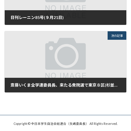
日刊レーニン85号(９月21日)
2017年9月21日
次の記事
斎藤いくま全学連委員長、来たる衆院選で東京８区(杉並区)より出馬を表明！
2017年9月22日
Copyright © 全日本学生自治会総連合（矢嶋委員長） All Rights Reserved.