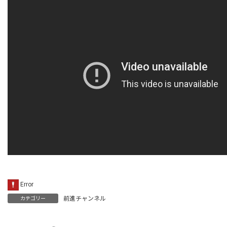
新
日
時
:
前進チャンネル
カテゴリー