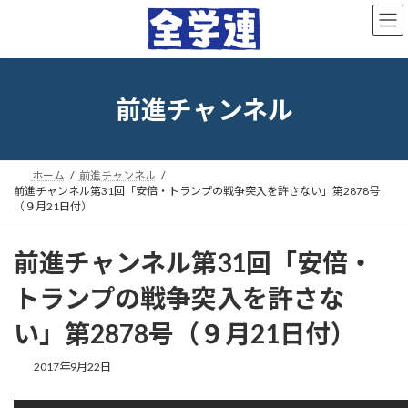
コ
ナ
ン
ビ
テ
ゲ
ン
ー
ツ
シ
へ
ョ
前進チャンネル
ス
ン
キ
に
ッ
移
プ
動
ホーム
前進チャンネル
前進チャンネル第31回「安倍・トランプの戦争突入を許さない」第2878号
（９月21日付）
前進チャンネル第31回「安倍・
トランプの戦争突入を許さな
い」第2878号（９月21日付）
最
2017年9月22日
終
更