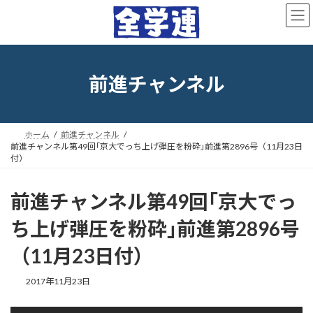
コ
ナ
ン
ビ
テ
ゲ
ン
ー
ツ
シ
へ
ョ
前進チャンネル
ス
ン
キ
に
ッ
移
プ
動
ホーム
前進チャンネル
前進チャンネル第49回｢京大でっち上げ弾圧を粉砕｣前進第2896号（11月23日
付）
前進チャンネル第49回｢京大でっ
ち上げ弾圧を粉砕｣前進第2896号
（11月23日付）
最
2017年11月23日
終
更