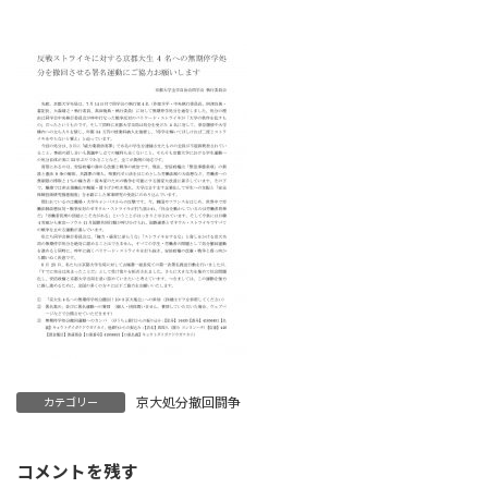
終
更
新
日
時
:
京大処分撤回闘争
カテゴリー
コメントを残す