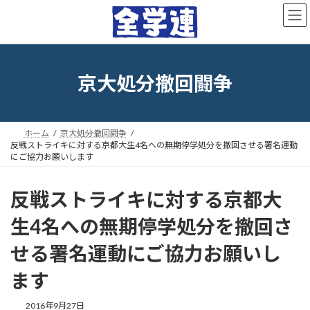
コ
ナ
ン
ビ
テ
ゲ
ン
ー
ツ
シ
へ
ョ
京大処分撤回闘争
ス
ン
キ
に
ッ
移
プ
動
ホーム
京大処分撤回闘争
反戦ストライキに対する京都大生4名への無期停学処分を撤回させる署名運動
にご協力お願いします
反戦ストライキに対する京都大
生4名への無期停学処分を撤回さ
せる署名運動にご協力お願いし
ます
最
2016年9月27日