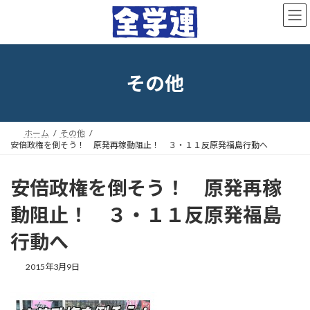
コ
ナ
ン
ビ
テ
ゲ
ン
ー
ツ
シ
へ
ョ
その他
ス
ン
キ
に
ッ
移
プ
動
ホーム
その他
安倍政権を倒そう！ 原発再稼動阻止！ ３・１１反原発福島行動へ
安倍政権を倒そう！ 原発再稼
動阻止！ ３・１１反原発福島
行動へ
最
2015年3月9日
終
更
新