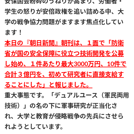
安保国会粉砕のうねりが高まり、労働者・
:
学生の怒りが安倍政権を追い詰める中、大
学の戦争協力問題がますます焦点化してい
ます！
本日の『朝日新聞』朝刊は、１面で「防衛
省が国の安全保障に役立つ技術開発を公募
し始め、１件あたり最大3000万円、10件で
合計３億円を、初めて研究者に直接支給す
ることにした」と報じました。
重大事態です。「デュアルユース（軍民両用
技術）」の名の下に軍事研究が正当化さ
れ、大学と教育が侵略戦争の先兵にさせら
れようとしています。