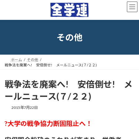
コ
ナ
ン
ビ
テ
ゲ
ン
ー
ツ
シ
へ
ョ
その他
ス
ン
キ
に
ッ
移
プ
動
ホーム
その他
戦争法を廃案へ! 安倍倒せ! メールニュース(７/２２)
戦争法を廃案へ! 安倍倒せ! メ
ールニュース(７/２２)
最
2015年7月22日
終
更
?大学の戦争協力断固阻止へ！
新
日
時