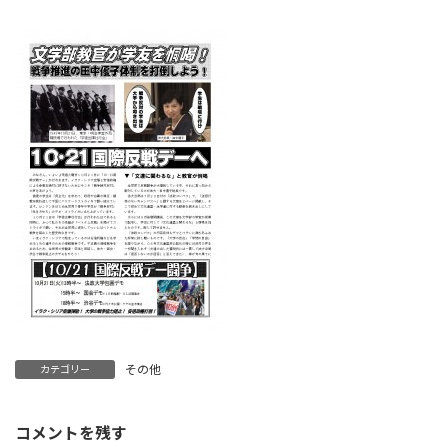
終
更
新
日
時
:
その他
カテゴリー
コメントを残す