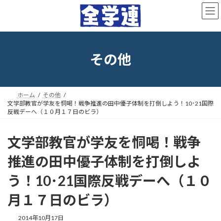
コ
ナ
ン
ビ
テ
ゲ
ン
ー
ツ
シ
へ
ョ
その他
ス
ン
キ
に
ッ
移
プ
動
ホーム
その他
文学部教官が学友を恫喝！戦争推進の田中優子体制を打倒しよう！10･21国際
反戦デーへ（１０月１７日のビラ）
文学部教官が学友を恫喝！戦争
推進の田中優子体制を打倒しよ
う！10･21国際反戦デーへ（１０
月１７日のビラ）
最
2014年10月17日