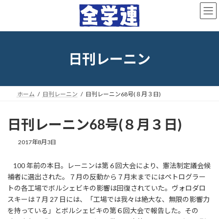
コ
ナ
ン
ビ
テ
ゲ
ン
ー
ツ
シ
へ
ョ
日刊レーニン
ス
ン
キ
に
ッ
移
プ
動
ホーム
日刊レーニン
日刊レーニン68号(８月３日)
日刊レーニン68号(８月３日)
最
2017年8月3日
終
更
100 年前の本日。レーニンは第 6 回大会により、憲法制定議会候
新
補者に選出された。７月の反動から７月末までにはペトログラー
日
時
トの各工場でボルシェビキの影響は回復されていた。ヴォロダロ
:
スキーは７月 27 日には、「工場では我々は絶大な、無限の影響力
を持っている」とボルシェビキの第６回大会で報告した。その