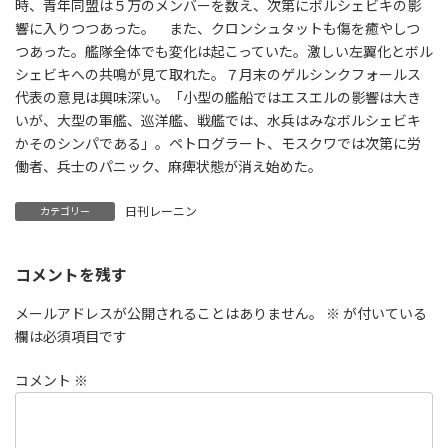
時、青年同盟は５万のメンバーを数え、次第にボルシェビキの影
響に入りつつあった。 また、クロンシュタットも傷を癒やしつ
つあった。艦隊全体でも変化は起こっていた。激しい左翼化とボル
シェビキへの共鳴が見て取れた。７月末のゲルシンクフォールス
代表の意見は興味深い。「小型の艦船ではエスエルの影響は大き
いが、大型の軍艦、巡洋艦、戦艦では、水兵はみなボルシェビキ
かそのシンパである」。ペトログラート、モスクワでは次第に労
働者、兵士のパニック、麻痺状態が消え始めた。
日刊レーニン
カテゴリー
コメントを残す
メールアドレスが公開されることはありません。
※
が付いている
欄は必須項目です
コメント
※