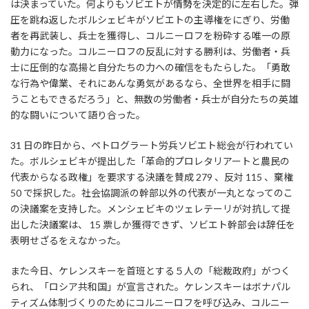
は決まっていた。何よりもソビエトが情勢を決定的に左右した。弾
圧を跳ね返したボルシェビキがソビエトの主導権をにぎり、労働
者を再武装し、兵士を獲得し、コルニーロフを粉砕する唯一の原
動力になった。コルニーロフの反乱に対する勝利は、労働者・兵
士に圧倒的な高揚と自分たちの力への確信をもたらした。「勇敢
な行為や偉業、それにあんな勇気があるなら、全世界を相手に闘
うこともできるだろう」と、無数の労働者・兵士が自分たちの英雄
的な闘いについて語り合った。
31 日の昨日から、ペトログラート労兵ソビエト総会が行われてい
た。ボルシェビキが提出した「革命的プロレタリアートと農民の
代表からなる政権」を要求する決議を賛成 279 、反対 115 、棄権
50 で採択した。社会協調派の幹部以外の代表が一丸となってのこ
の決議案を支持した。メンシェビキのツェレテーリが対抗して提
出した決議案は、 15 票しか獲得できず、ソビエト幹部会は辞任を
表明せざるをえなかった。
また今日、ケレンスキーを首班とする５人の「総裁政府」がつく
られ、「ロシア共和国」が宣言された。ケレンスキーはボナパル
ティズム体制づくりのためにコルニーロフを呼び込み、コルニー