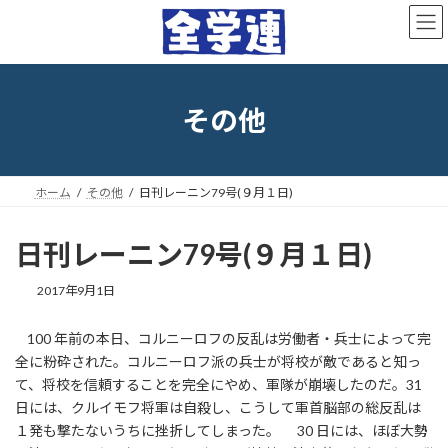
コ
ナ
ン
ビ
テ
ゲ
ン
ー
ツ
シ
へ
ョ
その他
ス
ン
キ
に
ッ
移
プ
動
ホーム
その他
日刊レーニン79号(９月１日)
日刊レーニン79号(９月１日)
最
2017年9月1日
終
更
100 年前の本日、コルニーロフの反乱は労働者・兵士によって完
新
全に粉砕された。コルニーロフ派の兵士が将校が敵であると知っ
日
時
て、将校を信頼することを完全にやめ、軍隊が崩壊したのだ。31
:
日には、クルイモフ将軍は自殺し、こうして軍首脳部の総反乱は
１発も撃たないうちに挫折してしまった。 30 日には、ほぼ大勢