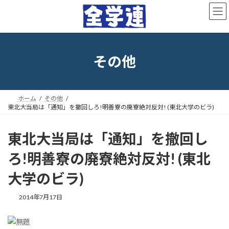
コ
ナ
ン
ビ
テ
ゲ
ン
ー
ツ
シ
へ
ョ
その他
ス
ン
キ
に
ッ
移
プ
動
ホーム
その他
東北大当局は「通知」を撤回しろ!明善寮の廃寮絶対反対! (東北大学のビラ)
東北大当局は「通知」を撤回し
ろ!明善寮の廃寮絶対反対! (東北
大学のビラ)
最
2014年7月17日
終
更
新