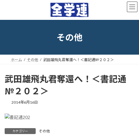
コ
ナ
ン
ビ
テ
ゲ
ン
ー
ツ
シ
へ
ョ
その他
ス
ン
キ
に
ッ
移
プ
動
ホーム
その他
武田雄飛丸君奪還へ！＜書記通№２０２＞
武田雄飛丸君奪還へ！＜書記通
№２０２＞
最
2014年6月16日
終
更
新
日
時
その他
カテゴリー
: