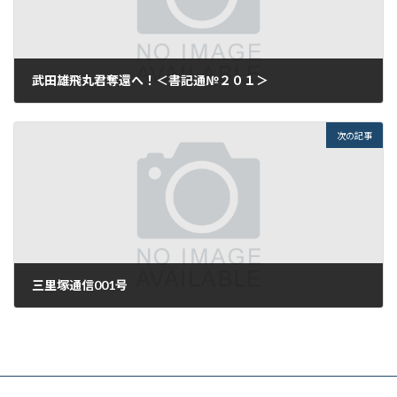
武田雄飛丸君奪還へ！＜書記通№２０１＞
2014年6月12日
次の記事
三里塚通信001号
2014年6月18日