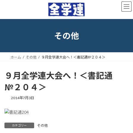
コ
ナ
ン
ビ
テ
ゲ
ン
ー
ツ
シ
へ
ョ
その他
ス
ン
キ
に
ッ
移
プ
動
ホーム
その他
９月全学連大会へ！＜書記通№２０４＞
９月全学連大会へ！＜書記通
№２０４＞
最
2014年7月3日
終
更
新
日
時
その他
カテゴリー
: