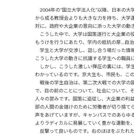
2004年の”国立大学法人化”以降、日本の
から成る教授会よりも大きな力を持ち、大学
対に、政府や大企業の意向に添った大学の動
こうした中で、大学は国策遂行と大企業の役
もうけを行うにあたり、学内の抵抗の芽…自
学生と大学が交渉し、話し合う場だった情報
こうした大学の動きに抗議する学生への職員
しかし、こうした激しい弾圧の裏には、学生
わかっているのです。京大生も、市民も、こ
戦後の学生自治は、第二次大戦での大学の国
で、目の前のことについて、社会について、
人々の営みです。国策に追従し、大企業の利
部の人間の金儲けのために労働者が切り捨て
声をあげていますが、キャンパスでのあらゆ
よりラディカルに発展していく豊かな運動を
反撃って良いものです。右のほほをぶたれたら