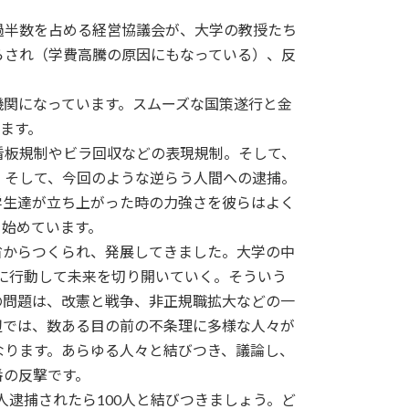
過半数を占める経営協議会が、大学の教授たち
らされ（学費高騰の原因にもなっている）、反
関になっています。スムーズな国策遂行と金
ます。
板規制やビラ回収などの表現規制。そして、
。そして、今回のような逆らう人間への逮捕。
生達が立ち上がった時の力強さを彼らはよく
を始めています。
からつくられ、発展してきました。大学の中
に行動して未来を切り開いていく。そういう
の問題は、改憲と戦争、非正規職拡大などの一
辺では、数ある目の前の不条理に多様な人々が
なります。あらゆる人々と結びつき、議論し、
番の反撃です。
逮捕されたら100人と結びつきましょう。ど