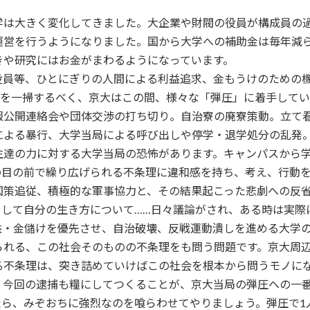
大学は大きく変化してきました。大企業や財閥の役員が構成員の
運営を行うようになりました。国から大学への補助金は毎年減
きや研究にはお金がまわるようになっています。
員等、ひとにぎりの人間による利益追求、金もうけのための機
治を一掃するべく、京大はこの間、様々な「弾圧」に着手してい
公開連絡会や団体交渉の打ち切り。自治寮の廃寮策動。立て看
による暴行、大学当局による呼び出しや停学・退学処分の乱発
達の力に対する大学当局の恐怖があります。キャンパスから学
の目の前で繰り広げられる不条理に違和感を持ち、考え、行動
策追従、積極的な軍事協力と、その結果起こった悲劇への反省
そして自分の生き方について……日々議論がされ、ある時は実際
益・金儲けを優先させ、自治破壊、反戦運動潰しを進める大学
られる、この社会そのものの不条理をも問う問題です。京大周
る不条理は、突き詰めていけばこの社会を根本から問うモノに
、今回の逮捕も糧にしてつくることが、京大当局の弾圧への一
、みぞおちに強烈なのを喰らわせてやりましょう。弾圧で1人