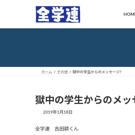
コ
ナ
ン
ビ
HOM
テ
ゲ
ン
ー
ツ
シ
へ
ョ
ス
ン
キ
に
ッ
移
プ
動
ホーム
その他
獄中の学生からのメッセージ?
獄中の学生からのメッ
最
2019年1月18日
終
更
全学連 吉田耕くん
新