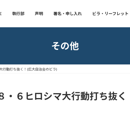
E
執行部
声明
署名・申し入れ
ビラ・リーフレット
その他
大行動打ち抜く！(広大自治会のビラ)
８・６ヒロシマ大行動打ち抜く！