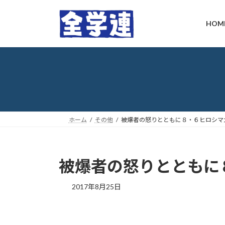
コ
ナ
ン
ビ
HOM
テ
ゲ
ン
ー
ツ
シ
へ
ョ
ス
ン
キ
に
ッ
移
プ
動
ホーム
その他
被爆者の怒りとともに８・６ヒロシマ
被爆者の怒りとともに
最
2017年8月25日
終
更
新