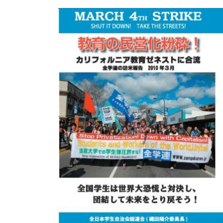
日
時
: