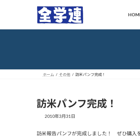
コ
ナ
ン
ビ
HOM
テ
ゲ
ン
ー
ツ
シ
へ
ョ
ス
ン
キ
に
ッ
移
プ
動
ホーム
その他
訪米パンフ完成！
訪米パンフ完成！
最
2010年3月31日
終
更
訪米報告パンフが完成しました！ ぜひ購入
新