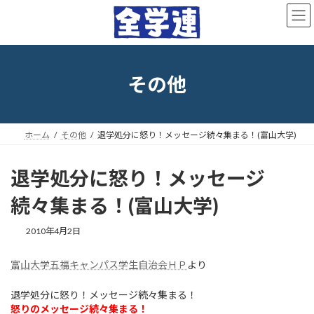
コ
ナ
ン
ビ
テ
ゲ
ン
ー
ツ
シ
へ
ョ
その他
ス
ン
キ
に
ッ
移
プ
動
ホーム
その他
退学処分に怒り！メッセージ続々集まる！(富山大学)
退学処分に怒り！メッセージ
続々集まる！(富山大学)
最
2010年4月2日
終
更
富山大学五福キャンパス学生自治会ＨＰ
より
新
日
時
退学処分に怒り！メッセージ続々集まる！
:
怒りのメッセージ続々集まる！