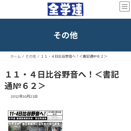
コ
ナ
ン
ビ
テ
ゲ
ン
ー
ツ
シ
へ
ョ
その他
ス
ン
キ
に
ッ
移
プ
動
ホーム
その他
１１・４日比谷野音へ！＜書記通№６２＞
１１・４日比谷野音へ！＜書記
通№６２＞
最
2012年10月21日
終
更
新
日
時
: