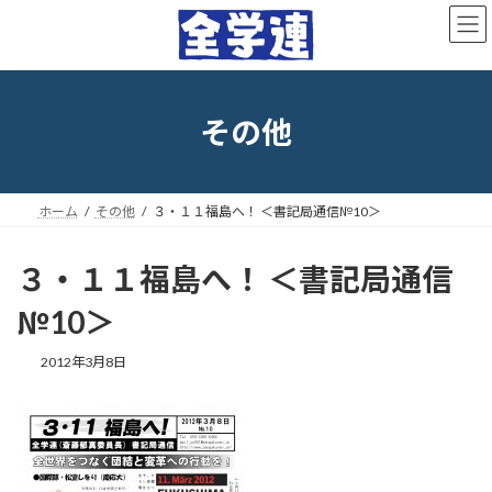
コ
ナ
ン
ビ
テ
ゲ
ン
ー
ツ
シ
へ
ョ
その他
ス
ン
キ
に
ッ
移
プ
動
ホーム
その他
３・１１福島へ！ ＜書記局通信№10＞
３・１１福島へ！ ＜書記局通信
№10＞
最
2012年3月8日
終
更
新
日
時
: