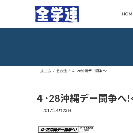
コ
ナ
ン
ビ
HOM
テ
ゲ
ン
ー
ツ
シ
へ
ョ
ス
ン
キ
に
ッ
移
プ
動
ホーム
その他
４･28沖縄デー闘争へ!
４･28沖縄デー闘争へ!<
最
2017年4月23日
終
更
新