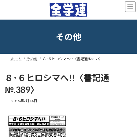
コ
ナ
ン
ビ
テ
ゲ
ン
ー
ツ
シ
へ
ョ
その他
ス
ン
キ
に
ッ
移
プ
動
ホーム
その他
８･６ヒロシマへ!!〈書記通№.389〉
８･６ヒロシマへ!!〈書記通
№.389〉
最
2016年7月14日
終
更
新
日
時
: