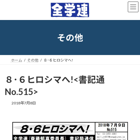
コ
ナ
ン
ビ
テ
ゲ
ン
ー
ツ
シ
へ
ョ
その他
ス
ン
キ
に
ッ
移
プ
動
ホーム
その他
８･６ヒロシマへ!
８･６ヒロシマへ!<書記通
No.515>
最
2018年7月8日
終
更
新
日
時
: