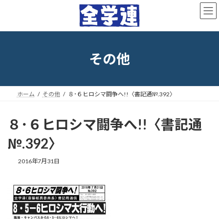
コ
ナ
ン
ビ
テ
ゲ
ン
ー
ツ
シ
へ
ョ
その他
ス
ン
キ
に
ッ
移
プ
動
ホーム
その他
８･６ヒロシマ闘争へ!!〈書記通№.392〉
８･６ヒロシマ闘争へ!!〈書記通
№.392〉
最
2016年7月31日
終
更
新
日
時
: