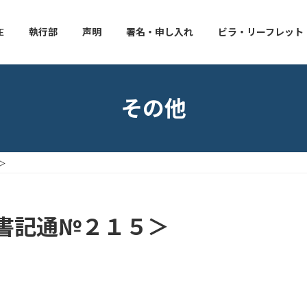
E
執行部
声明
署名・申し入れ
ビラ・リーフレット
その他
＞
書記通№２１５＞