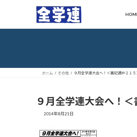
コ
ナ
ン
ビ
HOM
テ
ゲ
ン
ー
ツ
シ
へ
ョ
ス
ン
キ
に
ッ
移
プ
動
ホーム
その他
９月全学連大会へ！＜書記通№２１５
９月全学連大会へ！＜
最
2014年8月21日
終
更
新