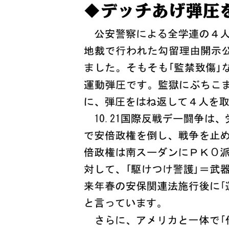
日
時
: