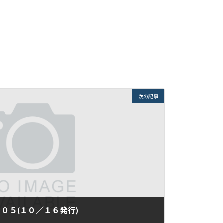
次の記事
０５(１０／１６発行)