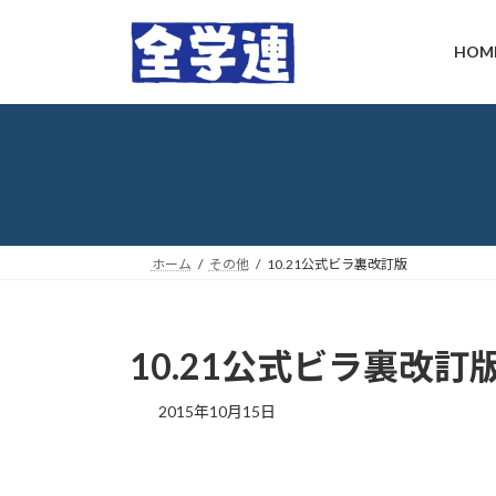
コ
ナ
ン
ビ
HOM
テ
ゲ
ン
ー
ツ
シ
へ
ョ
ス
ン
キ
に
ッ
移
プ
動
ホーム
その他
10.21公式ビラ裏改訂版
10.21公式ビラ裏改訂
最
2015年10月15日
終
更
新