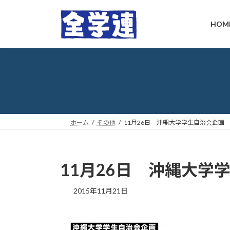
コ
ナ
ン
ビ
HOM
テ
ゲ
ン
ー
ツ
シ
へ
ョ
ス
ン
キ
に
ッ
移
プ
動
ホーム
その他
11月26日 沖縄大学学生自治会企画
11月26日 沖縄大学
最
2015年11月21日
終
更
新