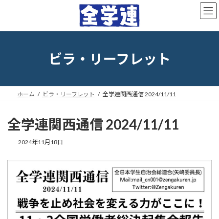
コ
ナ
ン
ビ
テ
ゲ
ン
ー
ツ
シ
へ
ョ
ビラ・リーフレット
ス
ン
キ
に
ッ
移
プ
動
ホーム
ビラ・リーフレット
全学連関西通信 2024/11/11
全学連関西通信 2024/11/11
最
2024年11月18日
終
更
新
日
時
: