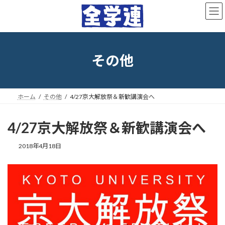
コ
ナ
ン
ビ
テ
ゲ
ン
ー
ツ
シ
へ
ョ
その他
ス
ン
キ
に
ッ
移
プ
動
ホーム
その他
4/27京大解放祭＆新歓講演会へ
4/27京大解放祭＆新歓講演会へ
最
2018年4月18日
終
更
新
日
時
: