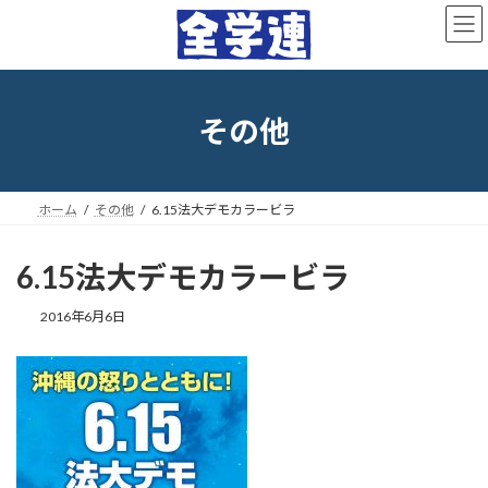
コ
ナ
ン
ビ
テ
ゲ
ン
ー
ツ
シ
へ
ョ
その他
ス
ン
キ
に
ッ
移
プ
動
ホーム
その他
6.15法大デモカラービラ
6.15法大デモカラービラ
最
2016年6月6日
終
更
新
日
時
: