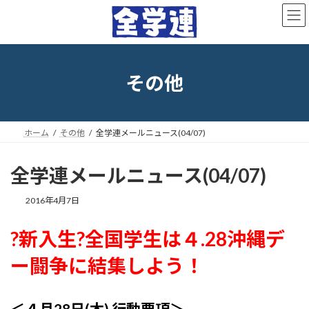
コ
ナ
ン
ビ
テ
ゲ
ン
ー
ツ
シ
へ
ョ
その他
ス
ン
キ
に
ッ
移
プ
動
ホーム
その他
全学連メールニュース(04/07)
全学連メールニュース(04/07)
最
2016年4月7日
終
更
?新入生?全国学生は４.28沖縄デ
新
日
ー闘争に結集しよう！
時
:
＜４月28日(木) 行動要項＞