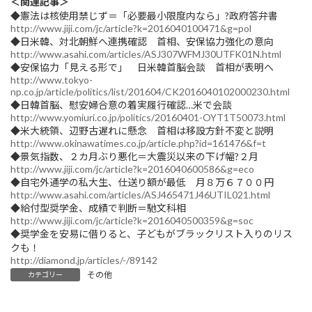
＜関連記事＞
◆憲法は核使用禁じず＝「必要最小限度内なら」?政府答弁書
http://www.jiji.com/jc/article?k=2016040100471&g=pol
◆日米韓、対北朝鮮へ連携確認 首相、安保協力強化の意向
http://www.asahi.com/articles/ASJ307WFMJ30UTFK01N.html
◆安保協力「見える形で」 日米韓首脳会談 首相が表明へ
http://www.tokyo-
np.co.jp/article/politics/list/201604/CK2016040102000230.html
◆日韓首脳、慰安婦合意の着実履行確認…米で会談
http://www.yomiuri.co.jp/politics/20160401-OYT1T50073.html
◆米大統領、辺野古遅れに懸念 首相は移設方針不変と説明
http://www.okinawatimes.co.jp/article.php?id=161476&f=t
◆景気指数、２カ月ぶり悪化＝大震災以来の下げ幅?２月
http://www.jiji.com/jc/article?k=2016040600586&g=eco
◆自宅外通学の私大生、仕送り額が最低 月８万６７００円
http://www.asahi.com/articles/ASJ465471J46UTIL021.html
◆給付型奨学金、成績で判断＝馳文科相
http://www.jiji.com/jc/article?k=2016040500359&g=soc
◆奨学金を安易に借りると、子どもがブラックリスト入りのリス
クも！
http://diamond.jp/articles/-/89142
その他
カテゴリー