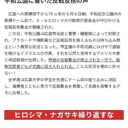
平和公園に響いた反戦反核の声
広島への原爆投下から79 ヵ年の８月６日朝、平和記念公園内の
原爆ドーム前で、８・６ヒロシマ大行動実行委員会が呼びかける
反戦反核集会が開催された。
この日、平和公園は広島市当局と警察・機動隊によって封鎖さ
れ、プラカードや横断幕など反戦反核を訴えるものは持ち込み禁
止という異常な状況となった。市主催の平和式典にはガザで虐殺
を続けるイスラエルの代表、それを公然と支持するアメリカ大使
と岸田首相が出席した。
市民の反戦集会が禁止される一方で、戦
争犯罪者どもが式典に招き入れられる。
こんな状況を絶対に許せ
ない！
全学連は広島大学の学生を先頭にドーム前の座り込みに決起
し、被爆者とともに実力で反戦集会を貫徹して式典を直撃するデ
モに出発した。
ヒロシマ・ナガサキ繰り返すな