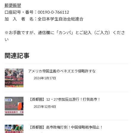
郵便振替
口座記号・番号：00190-0-766112
加 入 者 名：全日本学生自治会総連合
※お手数ですが、通信欄に「カンパ」とご記入（ご入力）くださ
い
関連記事
アメリカ帝国主義のベネズエラ侵略許すな
2026年1月17日
【首都圈】12・27参加反战游行！打倒高市！
2025年12月4日
【首都圏】高市政権打倒！中国侵略戦争阻止！