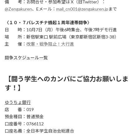
備 考：お問合せ・参加希望は X（旧Twitter）：
@Zengakuren
、Eメール：
mail_cn001@zengakuren.jp
まで
〈１０・７パレスチナ蜂起１周年連帯闘争〉
日 時：10月7日（月）午後6時集会、午後7時デモ行進
場 所：新宿駅東口 駅前広場（東京都新宿区新宿3-38）
主 催：
改憲・戦争阻止！大行進
闘争スケジュール一覧
【闘う学生へのカンパにご協力お願いしま
す！】
ゆうちょ銀行
店 番：019
預金種目：普通預金
口座番号：0766112
口座名義：全日本学生自治会総連合