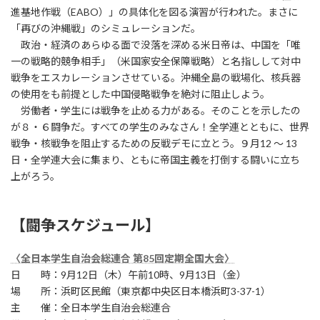
進基地作戦（EABO）」の具体化を図る演習が行われた。まさに
「再びの沖縄戦」のシミュレーションだ。
政治・経済のあらゆる面で没落を深める米日帝は、中国を「唯
一の戦略的競争相手」（米国家安全保障戦略）と名指しして対中
戦争をエスカレーションさせている。沖縄全島の戦場化、核兵器
の使用をも前提とした中国侵略戦争を絶対に阻止しよう。
労働者・学生には戦争を止める力がある。そのことを示したの
が８・６闘争だ。すべての学生のみなさん！全学連とともに、世界
戦争・核戦争を阻止するための反戦デモに立とう。９月12 ～ 13
日・全学連大会に集まり、ともに帝国主義を打倒する闘いに立ち
上がろう。
【闘争スケジュール】
〈全日本学生自治会総連合 第85回定期全国大会〉
日 時：9月12日（木）午前10時、9月13日（金）
場 所：浜町区民館（東京都中央区日本橋浜町3-37-1）
主 催：全日本学生自治会総連合