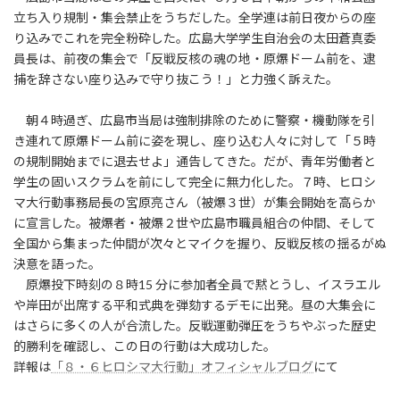
立ち入り規制・集会禁止をうちだした。全学連は前日夜からの座
り込みでこれを完全粉砕した。広島大学学生自治会の太田蒼真委
員長は、前夜の集会で「反戦反核の魂の地・原爆ドーム前を、逮
捕を辞さない座り込みで守り抜こう！」と力強く訴えた。
朝４時過ぎ、広島市当局は強制排除のために警察・機動隊を引
き連れて原爆ドーム前に姿を現し、座り込む人々に対して「５時
の規制開始までに退去せよ」通告してきた。だが、青年労働者と
学生の固いスクラムを前にして完全に無力化した。７時、ヒロシ
マ大行動事務局長の宮原亮さん（被爆３世）が集会開始を高らか
に宣言した。被爆者・被爆２世や広島市職員組合の仲間、そして
全国から集まった仲間が次々とマイクを握り、反戦反核の揺るがぬ
決意を語った。
原爆投下時刻の８時15 分に参加者全員で黙とうし、イスラエル
や岸田が出席する平和式典を弾劾するデモに出発。昼の大集会に
はさらに多くの人が合流した。反戦運動弾圧をうちやぶった歴史
的勝利を確認し、この日の行動は大成功した。
詳報は
「８・６ヒロシマ大行動」オフィシャルブログ
にて