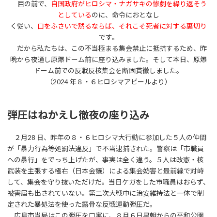
目の前で、
自国政府がヒロシマ・ナガサキの惨劇を繰り返そう
としている
のに、命令におとなし
く従い、
口をふさいで黙るならば、それこそ死者に対する裏切り
です。
だから私たちは、この不当極まる集会禁止に抵抗するため、昨
晩から夜通し原爆ドーム前に座り込みました。そして本日、原爆
ドーム前での反戦反核集会を断固貫徹しました。
（2024 年８・６ヒロシマアピールより）
弾圧はねかえし徹夜の座り込み
２月28 日、昨年の８・６ヒロシマ大行動に参加した５人の仲間
が「暴力行為等処罰法違反」で不当逮捕された。警察は「市職員
への暴行」をでっち上げたが、事実は全く違う。５人は改憲・核
武装を主張する極右（日本会議）による集会妨害と最前線で対峙
して、集会を守り抜いただけだ。当日ケガをした市職員はおらず、
被害届も出されていない。第二次大戦中に治安維持法と一体で制
定された暴処法を使った露骨な反戦運動弾圧だ。
広島市当局はこの弾圧を口実に、８月６日早朝からの平和公園