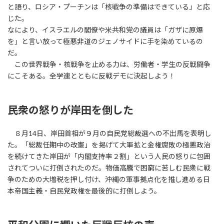
と語り、ロシア・プーチンは「核戦争の準備はできている」と応
じた。
なにより、イスラエルの閣僚や米共和党の議員は「ガザに原爆
を」と言い放って極悪非道のジェノサイドに手を染めているの
だ。
この世界戦争・核戦争を止める力は、労働者・学生の反戦闘争
にこそある。全学連とともに反戦デモに決起しよう！
民衆の怒りが岸田を倒した
８月14日、岸田首相が９月の自民党総裁選への不出馬を表明し
た。「総裁任期中の改憲」を掲げて大軍拡と金権腐敗の極悪政治
を続けてきた岸田が「内閣支持率２割」という人民の怒りに包囲
されてついに打倒されたのだ。物価高騰で困窮に苦しむ民衆に戦
争のための大増税を押し付け、沖縄の軍事拠点化を推し進める日
本帝国主義・自民党政権を最後的に打倒しよう。