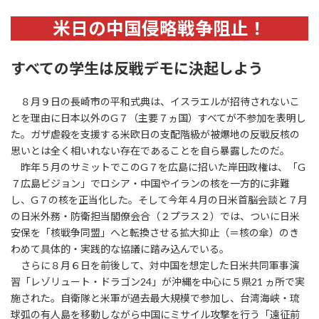
米日の中国侵略戦争阻止！
すべての学生は反戦デモに決起しよう
８月９日の長崎市の平和式典は、イスラエルが招待されないこ
とを理由に日本以外のG７（主要７ヵ国）すべてが不参加を表明し
た。ガザ虐殺を支援する米欧日の支配階級が被爆地の反戦反核の
思いとは全く相いれない存在であることを自ら暴露したのだ。
昨年５月のサミットでこのG７を広島に招いた岸田政権は、「G
７広島ビジョン」でロシア・中国やイランの核を一方的に非難
し、G７の核を正当化した。そして今年４月の日米首脳会談と７月
の日米外務・防衛担当閣僚会合（２プラス２）では、ついに日米
安保を「核戦争同盟」へと転換させる拡大抑止（＝核の傘）のき
わめて具体的・実践的な協議に踏み込んでいる。
さらに８月６日を前後して、対中国を想定した日米共同軍事演
習「レゾリュート・ドラゴン24」が沖縄を中心に５県21 ヵ所で実
施された。自衛隊と米軍が過去最大規模で参加し、台湾海峡・琉
球弧の有人島を移動しながら中国にミサイル攻撃を行う「遠征前