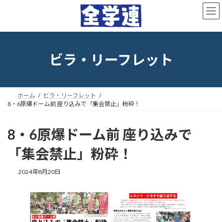
コ
ナ
ン
ビ
テ
ゲ
ン
ー
ツ
シ
へ
ョ
ビラ・リーフレット
ス
ン
キ
に
ッ
移
プ
動
ホーム
ビラ・リーフレット
8・6原爆ドーム前 座り込みで「集会禁止」粉砕！
8・6原爆ドーム前 座り込みで
「集会禁止」粉砕！
最
2024年8月20日
終
更
新
日
時