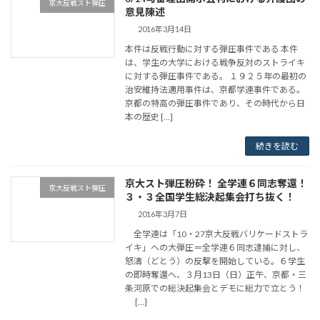
京大反戦スト弾圧
意見陳述
2016年3月14日
本件は反戦行動に対する弾圧事件である 本件
は、学生の大学における戦争反対のストライキ
に対する弾圧事件である。 １９２５年の最初の
治安維持法適用事件は、京都学連事件である。
京都の特高の弾圧事件であり、その時代から日
本の歴史 […]
続きを読む
京大スト弾圧粉砕！ 全学連６同志奪還！
京大反戦スト弾圧
３・３全国学生総決起集会打ち抜く！
2016年3月7日
全学連は「10・27京大反戦バリケードストラ
イキ」への大弾圧＝全学連６同志逮捕に対し、
怒濤（どとう）の反撃を開始している。６学生
の即時奪還へ、３月13日（日）正午、京都・三
条河原での総決起集会とデモに総力で立とう！
[…]