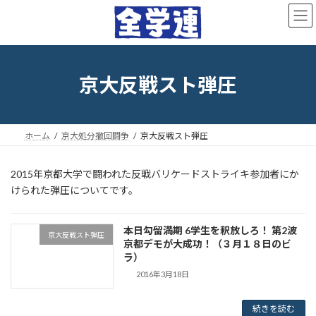
コ
ナ
ン
ビ
テ
ゲ
ン
ー
ツ
シ
へ
ョ
京大反戦スト弾圧
ス
ン
キ
に
ッ
移
プ
動
ホーム
京大処分撤回闘争
京大反戦スト弾圧
2015年京都大学で闘われた反戦バリケードストライキ参加者にか
けられた弾圧についてです。
本日勾留満期 6学生を釈放しろ！ 第2波
京大反戦スト弾圧
京都デモが大成功！（３月１８日のビ
ラ）
2016年3月18日
続きを読む