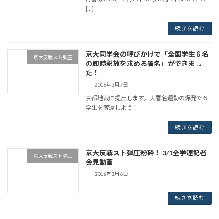
[…]
続きを読む
京大同学会の呼びかけで「全国学生６名
京大反戦スト弾圧
の即時釈放を求める署名」ができまし
た！
2016年3月7日
京都地裁に提出します。大署名運動の爆発で６
学生を奪還しよう！
続きを読む
京大反戦スト弾圧粉砕！ 3/1全学連記者
京大反戦スト弾圧
会見動画
2016年3月6日
続きを読む