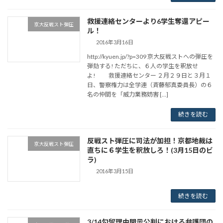
救援連絡センターより6学生奪還アピー
京大反戦スト弾圧
ル！
2016年3月16日
http://kyuen.jp/?p=309 京大反戦ストへの弾圧を
弾劾する! ただちに、６人の学生を釈放せ
よ! 救援連絡センター ２月２９日と３月１
日、警察権力は全学連（斉藤郁真委員長）の６
名の仲間を「威力業務妨害 […]
続きを読む
反戦スト弾圧に司法が加担！京都地裁は
京大反戦スト弾圧
直ちに６学生を釈放しろ！(3月15日のビ
ラ)
2016年3月15日
続きを読む
3/14勾留理由開示公判における弁護団の