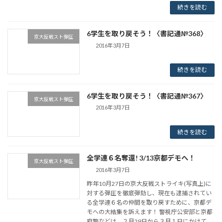
続きを読む
6学生を取り戻そう！〈書記通№368〉
京大反戦スト弾圧
2016年3月7日
続きを読む
6学生を取り戻そう！〈書記通№367〉
京大反戦スト弾圧
2016年3月7日
続きを読む
全学連６名奪還! 3/13京都デモへ！
京大反戦スト弾圧
2016年3月7日
昨年10月27日の京大反戦ストライキ(写真上)に
対する弾圧を徹底弾劾し、現在も逮捕されてい
る全学連６名の仲間を取り戻すために、京都デ
モへの大結集を訴えます！ 警視庁公安部と京都
府警などは、２月29日から３月１日にかけて、