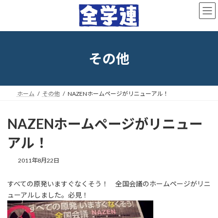
コ
ナ
ン
ビ
テ
ゲ
ン
ー
ツ
シ
へ
ョ
その他
ス
ン
キ
に
ッ
移
プ
動
ホーム
その他
NAZENホームページがリニューアル！
NAZENホームページがリニュー
アル！
最
2011年8月22日
終
更
すべての原発いますぐなくそう！ 全国会議のホームページがリニ
新
ューアルしました。必見！
日
時
: