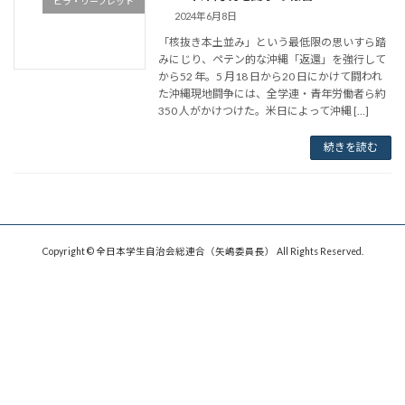
ビラ・リーフレット
2024年6月8日
「核抜き本土並み」という最低限の思いすら踏
みにじり、ペテン的な沖縄「返還」を強行して
から52 年。5 月18 日から20 日にかけて闘われ
た沖縄現地闘争には、全学連・青年労働者ら約
350 人がかけつけた。米日によって沖縄 […]
続きを読む
Copyright © 全日本学生自治会総連合（矢嶋委員長） All Rights Reserved.