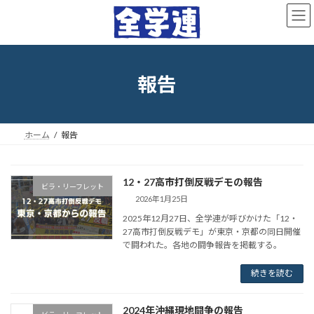
コ
ナ
ン
ビ
テ
ゲ
ン
ー
ツ
シ
へ
ョ
報告
ス
ン
キ
に
ッ
移
プ
動
ホーム
報告
12・27高市打倒反戦デモの報告
ビラ・リーフレット
2026年1月25日
2025年12月27日、全学連が呼びかけた「12・
27高市打倒反戦デモ」が東京・京都の同日開催
で闘われた。各地の闘争報告を掲載する。
続きを読む
2024年沖縄現地闘争の報告